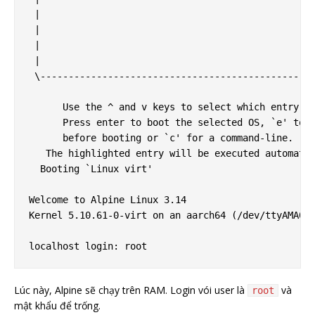
 |                                                 
 |                                                 
 |                                                 
 |                                                 
 \-------------------------------------------------
      Use the ^ and v keys to select which entry is
      Press enter to boot the selected OS, `e' to e
      before booting or `c' for a command-line.

   The highlighted entry will be executed automatic
  Booting `Linux virt'

Welcome to Alpine Linux 3.14

Kernel 5.10.61-0-virt on an aarch64 (/dev/ttyAMA0)

Lúc này, Alpine sẽ chạy trên RAM. Login vói user là
và
root
mật khẩu để trống.