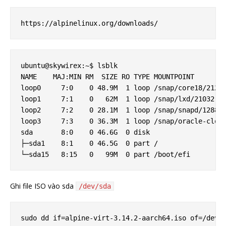
ubuntu@skywirex:~$ lsblk

NAME    MAJ:MIN RM  SIZE RO TYPE MOUNTPOINT

loop0     7:0    0 48.9M  1 loop /snap/core18/2127

loop1     7:1    0   62M  1 loop /snap/lxd/21032

loop2     7:2    0 28.1M  1 loop /snap/snapd/12886

loop3     7:3    0 36.3M  1 loop /snap/oracle-cloud
sda       8:0    0 46.6G  0 disk

├─sda1    8:1    0 46.5G  0 part /

Ghi file ISO vào sda
/dev/sda