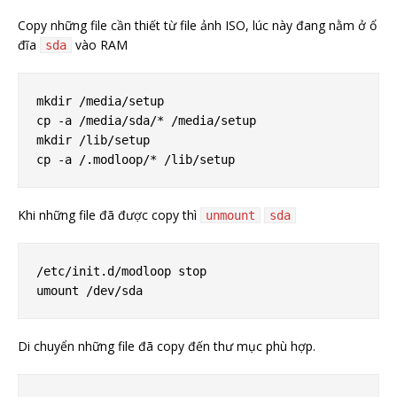
Copy những file cần thiết từ file ảnh ISO, lúc này đang nằm ở ổ
đĩa
vào RAM
sda
mkdir /media/setup

cp -a /media/sda/* /media/setup

mkdir /lib/setup

Khi những file đã được copy thì
unmount
sda
/etc/init.d/modloop stop

Di chuyển những file đã copy đến thư mục phù hợp.