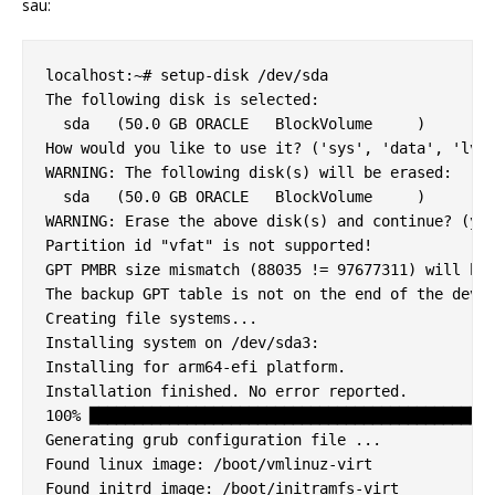
sau:
localhost:~# setup-disk /dev/sda

The following disk is selected:

  sda   (50.0 GB ORACLE   BlockVolume     )

How would you like to use it? ('sys', 'data', 'lvm'
WARNING: The following disk(s) will be erased:

  sda   (50.0 GB ORACLE   BlockVolume     )

WARNING: Erase the above disk(s) and continue? (y/n
Partition id "vfat" is not supported!

GPT PMBR size mismatch (88035 != 97677311) will be 
The backup GPT table is not on the end of the devic
Creating file systems...

Installing system on /dev/sda3:

Installing for arm64-efi platform.

Installation finished. No error reported.

100% ████████████████████████████████████████████==
Generating grub configuration file ...

Found linux image: /boot/vmlinuz-virt

Found initrd image: /boot/initramfs-virt
