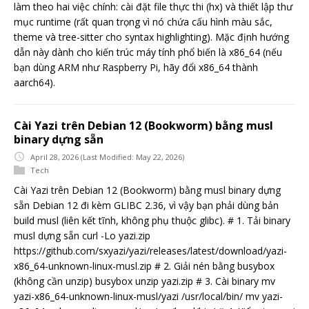
làm theo hai việc chính: cài đặt file thực thi (hx) và thiết lập thư
mục runtime (rất quan trọng vì nó chứa cấu hình màu sắc,
theme và tree-sitter cho syntax highlighting). Mặc định hướng
dẫn này dành cho kiến trúc máy tính phổ biến là x86_64 (nếu
bạn dùng ARM như Raspberry Pi, hãy đổi x86_64 thành
aarch64).
Cài Yazi trên Debian 12 (Bookworm) bằng musl
binary dựng sẵn
April 28, 2026
(Last Modified: May 22, 2026)
Tech
Cài Yazi trên Debian 12 (Bookworm) bằng musl binary dựng
sẵn Debian 12 đi kèm GLIBC 2.36, vì vậy bạn phải dùng bản
build musl (liên kết tĩnh, không phụ thuộc glibc). # 1. Tải binary
musl dựng sẵn curl -Lo yazi.zip
https://github.com/sxyazi/yazi/releases/latest/download/yazi-
x86_64-unknown-linux-musl.zip # 2. Giải nén bằng busybox
(không cần unzip) busybox unzip yazi.zip # 3. Cài binary mv
yazi-x86_64-unknown-linux-musl/yazi /usr/local/bin/ mv yazi-