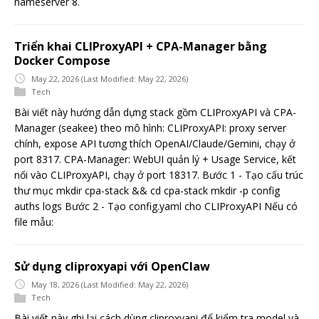
nameserver 8.
Triển khai CLIProxyAPI + CPA-Manager bằng
Docker Compose
May 22, 2026
(Last Modified: May 22, 2026)
Tech
Bài viết này hướng dẫn dựng stack gồm CLIProxyAPI và CPA-
Manager (seakee) theo mô hình: CLIProxyAPI: proxy server
chính, expose API tương thích OpenAI/Claude/Gemini, chạy ở
port 8317. CPA-Manager: WebUI quản lý + Usage Service, kết
nối vào CLIProxyAPI, chạy ở port 18317. Bước 1 - Tạo cấu trúc
thư mục mkdir cpa-stack && cd cpa-stack mkdir -p config
auths logs Bước 2 - Tạo config.yaml cho CLIProxyAPI Nếu có
file mẫu:
Sử dụng cliproxyapi với OpenClaw
May 18, 2026
(Last Modified: May 22, 2026)
Tech
Bài viết này ghi lại cách dùng cliproxyapi để kiểm tra model và