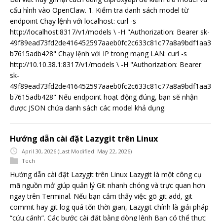
cấu hình vào OpenClaw. 1. Kiểm tra danh sách model từ
endpoint Chạy lệnh với localhost: curl -s
http://localhost:8317/v1/models \ -H "Authorization: Bearer sk-
49f89ead73fd2de416452597aaeb0fc2c633c81c77a8a9bdf1aa3
b7615adb428" Chạy lệnh với IP trong mạng LAN: curl -s
http://10.10.38.1:8317/v1/models \ -H "Authorization: Bearer
sk-
49f89ead73fd2de416452597aaeb0fc2c633c81c77a8a9bdf1aa3
b7615adb428" Nếu endpoint hoạt động đúng, bạn sẽ nhận
được JSON chứa danh sách các model khả dụng.
Hướng dẫn cài đặt Lazygit trên Linux
April 30, 2026
(Last Modified: May 22, 2026)
Tech
Hướng dẫn cài đặt Lazygit trên Linux Lazygit là một công cụ
mã nguồn mở giúp quản lý Git nhanh chóng và trực quan hơn
ngay trên Terminal. Nếu bạn cảm thấy việc gõ git add, git
commit hay git log quá tốn thời gian, Lazygit chính là giải pháp
“cứu cánh”. Các bước cài đặt bằng dòng lệnh Bạn có thể thực