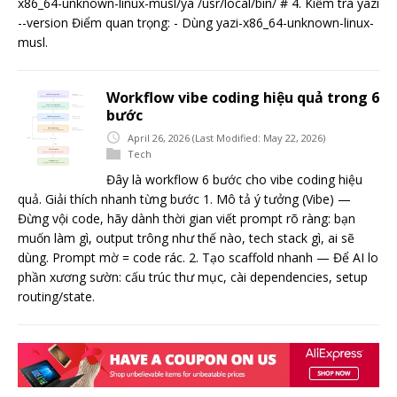
x86_64-unknown-linux-musl/ya /usr/local/bin/ # 4. Kiểm tra yazi
--version Điểm quan trọng: - Dùng yazi-x86_64-unknown-linux-
musl.
Workflow vibe coding hiệu quả trong 6
bước
April 26, 2026
(Last Modified: May 22, 2026)
Tech
Đây là workflow 6 bước cho vibe coding hiệu
quả. Giải thích nhanh từng bước 1. Mô tả ý tưởng (Vibe) —
Đừng vội code, hãy dành thời gian viết prompt rõ ràng: bạn
muốn làm gì, output trông như thế nào, tech stack gì, ai sẽ
dùng. Prompt mờ = code rác. 2. Tạo scaffold nhanh — Để AI lo
phần xương sườn: cấu trúc thư mục, cài dependencies, setup
routing/state.