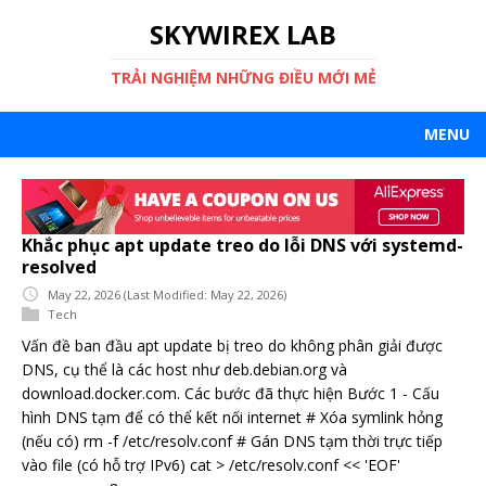
SKYWIREX LAB
TRẢI NGHIỆM NHỮNG ĐIỀU MỚI MẺ
MENU
Khắc phục apt update treo do lỗi DNS với systemd-
resolved
May 22, 2026
(Last Modified: May 22, 2026)
Tech
Vấn đề ban đầu apt update bị treo do không phân giải được
DNS, cụ thể là các host như deb.debian.org và
download.docker.com. Các bước đã thực hiện Bước 1 - Cấu
hình DNS tạm để có thể kết nối internet # Xóa symlink hỏng
(nếu có) rm -f /etc/resolv.conf # Gán DNS tạm thời trực tiếp
vào file (có hỗ trợ IPv6) cat > /etc/resolv.conf << 'EOF'