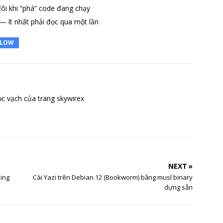
i khi “phá” code đang chạy
— ít nhất phải đọc qua một lần
FLOW
c vạch của trang skywirex
NEXT »
ing
Cài Yazi trên Debian 12 (Bookworm) bằng musl binary
dựng sẵn