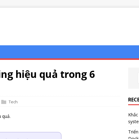
ng hiệu quả trong 6
REC
Tech
Khắc 
u quả.
syst
Triể
Dock