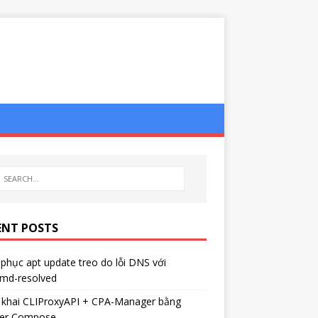
ENT POSTS
phục apt update treo do lỗi DNS với
emd-resolved
n khai CLIProxyAPI + CPA-Manager bằng
er Compose