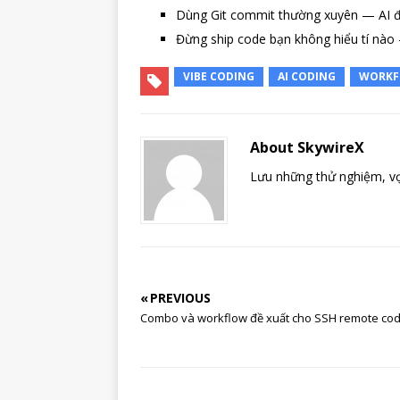
Dùng Git commit thường xuyên — AI đô
Đừng ship code bạn không hiểu tí nào 
VIBE CODING
AI CODING
WORK
About SkywireX
Lưu những thử nghiệm, vọ
« PREVIOUS
Combo và workflow đề xuất cho SSH remote cod