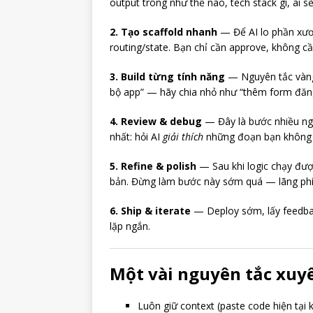
output trông như thế nào, tech stack gì, ai 
2. Tạo scaffold nhanh
— Để AI lo phần xươ
routing/state. Bạn chỉ cần approve, không cầ
3. Build từng tính năng
— Nguyên tắc vàn
bộ app” — hãy chia nhỏ như “thêm form đăng
4. Review & debug
— Đây là bước nhiều ngư
nhất: hỏi AI
giải thích
những đoạn bạn không h
5. Refine & polish
— Sau khi logic chạy được
bản. Đừng làm bước này sớm quá — lãng phí
6. Ship & iterate
— Deploy sớm, lấy feedback
lặp ngắn.
Một vài nguyên tắc xuy
Luôn giữ context (paste code hiện tại kh