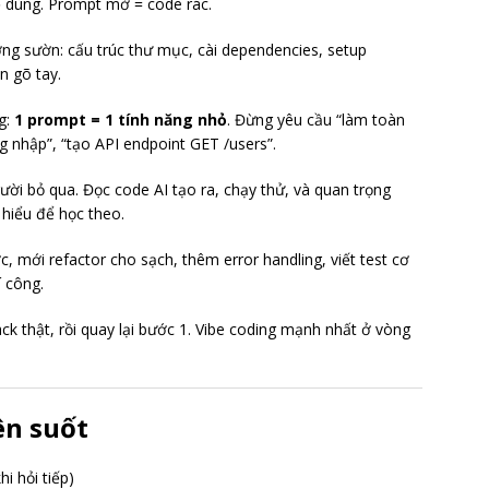
sẽ dùng. Prompt mờ = code rác.
ng sườn: cấu trúc thư mục, cài dependencies, setup
n gõ tay.
g:
1 prompt = 1 tính năng nhỏ
. Đừng yêu cầu “làm toàn
 nhập”, “tạo API endpoint GET /users”.
ời bỏ qua. Đọc code AI tạo ra, chạy thử, và quan trọng
iểu để học theo.
, mới refactor cho sạch, thêm error handling, viết test cơ
 công.
 thật, rồi quay lại bước 1. Vibe coding mạnh nhất ở vòng
ên suốt
i hỏi tiếp)